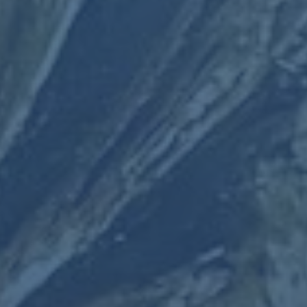
是自己职业轨迹的见证者，某种意义上也是传统10号时代式
微的缩影之一。
离开皇马 未必是失败 可能是新的起点
将视角回到个体，“缺少出场机会 J罗迫不及待想要离开皇
马”并不代表他在职业上宣告失败。相反，很多球员在离开
豪门后，在更合适的球队里重新找回自信和影响力。对J罗
来说，只要身体状态允许，他依旧拥有顶级的左脚、出色的
视野以及丰富的大赛经验。真正关键的是，找到一个能够给
予他稳定出场时间，并在战术上愿意为他的创造力留出空间
的俱乐部。