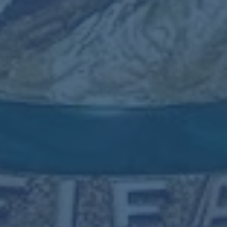
在这样的平台上，他不仅可以重建数据和口碑，更能以一种
更成熟的姿态，证明自己依然是那个可以改变比赛的中场核
心。对于一名职业球员来说，永远主力于一支中上游球队，
有时比在豪门长期打替补更有意义。荣誉固然重要，但存在