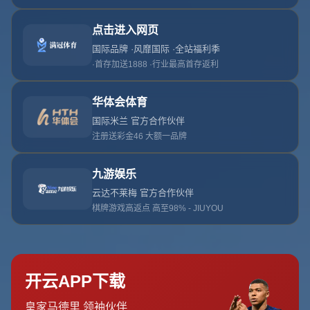
库尔图瓦的执着信念与团队光荣
在漫长而充满变数的一个赛季里 欧冠的失利往往像一面被
放大的镜子 把球队的瑕疵与不足暴露无遗 然而真正的力量
从来不只体现在高举奖杯的那一刻 更藏在失利之后依然不
肯低头的眼神里 当库尔图瓦在接受采访时说出那句“尽管欧
冠不尽如人意 我仍为团队骄傲”时 他传递的不仅是一句安慰
或者媒体话术 而是一种对团队 责任和职业精神的重新定义
这种态度本身就值得被认真书写和反复咀嚼
从结果到过程 输球之外的另一种胜利