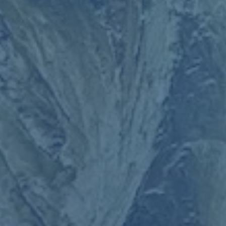
冲击冠军的路上也多次遭遇令人唏嘘的逆转 这些看似“失败”
的经历 实际上塑造了球队的心理韧性和战术弹性
库尔图瓦之所以强调对团队的骄傲 正是因为他看到的是更
长远的时间轴 在高压对抗的环境下 年轻球员获得了实战洗
礼 替补球员在轮换中发挥了关键作用 教练组在一次次强强
对话中完善了战术细节 这些沉淀 也许在本赛季没有立即换
来奖杯 但却为未来奠定了基础 欧冠的残酷之处在于 它只奖