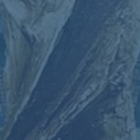
励本赛季最好的那一支球队 却不会为那些悄然成长的队伍
留下一行文字 然而在队内 在训练场 在视频分析会议上 这些
进步都是看得见摸得着的资产 这也是库尔图瓦能够坦然说
出“骄傲”二字的底气所在
案例对照 挫折之后的反弹与涅槃
如果把库尔图瓦和其他顶级门将的经历进行对照 不难发现
一个共同点就在于 他们并不是一路顺风顺水地拥抱荣誉 而
是在一次次被质疑后 通过职业态度与长期稳定表现完成自
我证明 某些门将在欧冠关键夜晚出现失误 被外界贴上“掉链
子”的标签 但在随后的赛季中 通过不间断的训练和心理建设
重新站上了巅峰 当年某支英超豪门在欧冠被戏剧性淘汰时
门将成为舆论风暴中心 然而后来他以更成熟的姿态再次带
队杀入决赛 正是这种从失败中汲取养分的能力 造就了真正
的强者
库尔图瓦的经历同样印证了这一点 他在职业生涯早期就体
验过荣誉与挫折的剧烈反差 在不同联赛 不同战术体系下他
都能逐渐找到自己的节奏 这一次欧冠不理想 并不是终点 反
而更像一个新的起点 他公开表达对团队的支持与骄傲 实际
上是在向外界释放信号 球队不会被一次失利击垮 更不会被
某个结果定义命运 他们仍然有信心 也有能力 在未来的赛季
里重新证明自己