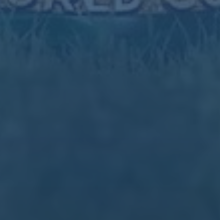
成长 在这样的背景下 “不尽如人意”几乎成为每一支豪门绕不
过去的阶段 有的球队在此后选择推倒重来 有的则选择在反
思中继续打磨细节
库尔图瓦的表态 显然更接近后一种路径 他没有用夸张的辞
藻去预告下赛季的“夺冠宣言” 而是着力强调团队此刻已经具
备的东西 比如更成熟的防线协作 更丰富的比赛经验 更清晰
的战术理解 当一支球队愿意用理性和耐心对待失败时 压力
就不再完全是破坏性的 它可以被转化为推动力 促使每一名
球员在夏训期间多跑一步 多做一次力量训练 多看一段对手
的录像分析 这种细微却持续的改变 才是欧冠舞台上真正决
定命运的隐性变量
前的延伸 骄傲背后的职业温度
“尽管欧冠不尽如人意 我仍为团队骄傲” 这句话之所以引发讨
论 是因为它把我们从简单的“夺冠或失败”的二元对立中解放
出来 让人们重新意识到 足球是一项团队运动 也是一段关于
人性与情感的旅程 在这个旅程中 会有夜晚的遗憾 有赛后的
落寞 有更衣室里的沉默 但也有训练场上的坚持 更衣室里的
拥抱 以及那些不被外界看见的细小改变 库尔图瓦选择用骄
傲来为这个赛季做注脚 并不是粉饰太平 而是一种对团队努
力的尊重 对职业信念的坚守 更是一种面向未来的自我鼓励
对每一个热爱欧冠 热爱足球的人来说 这种态度恰恰是一种
最值得学习和铭记的力量