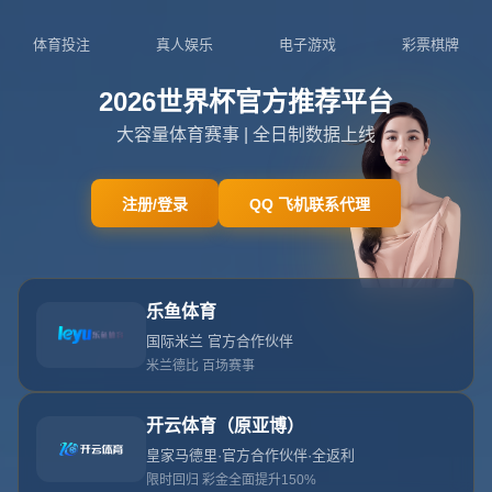
新闻中心
NEWS
库尔图瓦：尽管欧冠不尽如人意 我仍为
团队骄傲
发布时间：2026-08-06T03:18:04+08:00