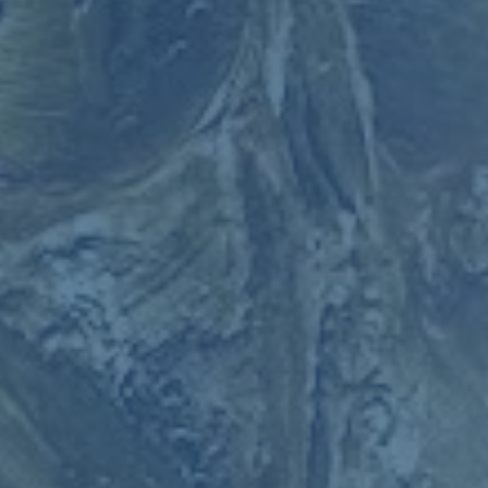
攻者 背后则是信任他的队友和教练组 欧冠不尽如人意 对他
个人而言或许意味着几场并不完美的比赛数据 但他仍然选
择用“骄傲”来描述自己的团队 这本身就是一种责任感的体现
他用个人的承担 为队友挡下部分舆论压力 也为更衣室注入
一份稳定的力量
从技术层面看 库尔图瓦一直以身高 臂展 和出色的反应速度
见长 在面对欧冠级别的强队时 他必须不断提前预判对手的
战术走向 在角球和定位球中组织防守 在面对一对一时最大
程度延缓对手节奏 这些细节并不会因为球队被淘汰而消失
它们依然构成了球队在高水平对抗中的宝贵经验 正因如此
库尔图瓦才会更强调团队整体的表现 而不是简单地把焦点
放在某一场失利 某一次失误上 他深知 一个门将的价值 不应
该只由一次扑救 成败与否来定义 而是由长期的稳定性和对
团队的持续支撑来衡量
不完美的欧冠旅程 背后是团队成长轨迹
在讨论“欧冠不尽如人意”时 我们习惯把话题聚焦在技战术层
面 是不是压迫高度不够 是不是边路防守被持续针对 是不是
中场在关键节点失去了控制 然而若从球队发展轨迹的角度
来看 这个不完美的赛季或许恰恰是团队成熟前的必要阶段
很多冠军之师在真正登顶之前 都经历过类似的挫折 曼城在
夺得首座欧冠奖杯前 连续几个赛季在关键时刻折戟 巴黎在