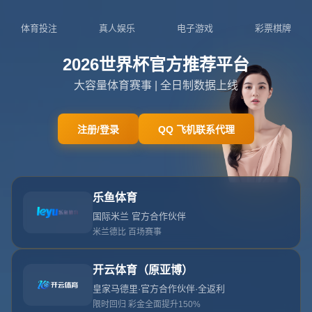
新闻中心
NEWS
切尔西今夏将报价哈兰德 最大竞争对手
是皇萨
发布时间：2026-08-07T03:18:04+08:00