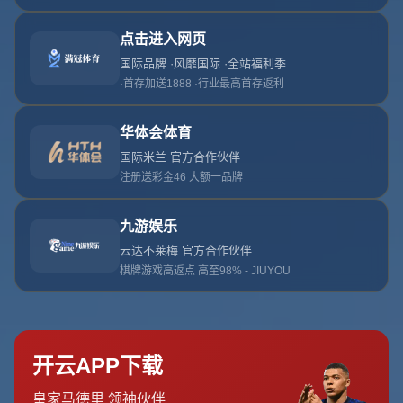
蓝桥渴望“新核” 切尔西瞄准哈兰德的真正意图
在经历几季起伏不定的重建之后，斯坦福桥迫切需要一位能
够立刻改变战术气质和更衣室气场的绝对核心 前场缺乏高