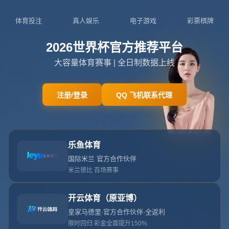
新闻中心
NEWS
2026世界杯买球开户热门
发布时间：2026-08-07T03:18:04+08:00