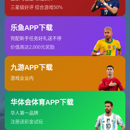
2026世界杯带来的结构性变化
本届世界杯扩军到48支球队,赛程更长、场次更多,这直接影
响到买球开户与后续投注的节奏与策略。更多的小组赛与淘
汰赛组合,衍生出更复杂的盘口类型,例如进球数组合、球队
晋级路径、多场串关等。这意味着:第一,数据驱动型玩法将
更加突出,不少平台会推出大数据预测、人工智能模型推荐
等工具,把技术包装成卖点;第二,资金管理难度提升,因为赛事
跨度长,如果缺乏整体规划,很容易在小组赛阶段就用完预算,
无法参与到后期更具看点的淘汰赛;第三,冷门概率提升,扩军
带来的实力差异与临场状态不确定性,会让传统印象中的“强