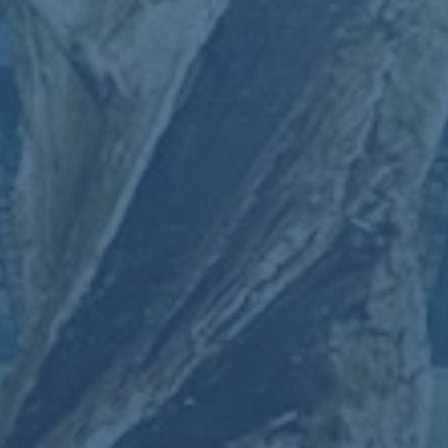
猜的金额当作“娱乐支出”,而非投资资本,做到赢不狂喜、输不
追加;第三步,多使用平台提供的统计记录功能,复盘自己的下
注理由与结果,找出是否存在情绪化决策、追涨杀跌等行为
模式。在整个过程中,要把“2026世界杯买球开户热门”看成一
个宏观现象,而不是个人行为的理由——参与只是因为自己
愿意,而不是“大家都在玩,我不能落下”。
老玩家在2026世界杯应当升级的思维
对于早已习惯在五大联赛、欧冠等赛事中下注的老玩家来
说,热门开户本身可能已经不是问题,真正需要升级的是思维
结构。世界杯与联赛之间的最大差异在于:赛事样本更有
限、集训时间更短、球员国家队角色与俱乐部位置常常不
同,以往在联赛中验证有效的模型,在世界杯未必适用。因此,
老玩家应更加重视:球队战术适配性、主教练临场调整习
惯、队内领袖心理状态等非数据因素,而不是一味依赖过去
赛季的数据延展。在开户层面,则要避免为了抢世界杯“专属
红利”而在多个陌生平台分散资金,过多账户不仅提升管理成
本,也增加安全与合规风险。精选一到两家长期使用、信誉
稳健的平台,反而更有利于在长赛程中保持专注与纪律。